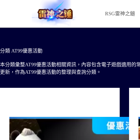
RSG雷神之鎚
分類
AT99優惠活動
本分類彙整AT99優惠活動相關資訊，內容包含電子遊戲適用
更新，作為AT99優惠活動的整理與查詢分類。
AT99電子救援金活動說明｜每日負盈利達門
檻即可領取補助