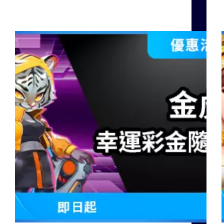
AT99不定期幸運彩金活動說明｜會員登入即
有機會獲得回饋