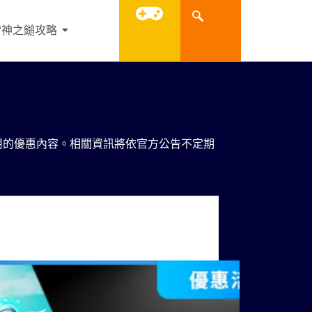
雷神之鎚攻略
用的優惠內容。相關資訊將依官方公告不定期
99電子風雲榜活動說明｜日榜週榜月榜前
名都有獎