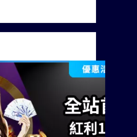
99每日返水屬於長期制度型優惠，並非
9首存紅利100%活動說明｜RSG雷神之鎚
優惠解析