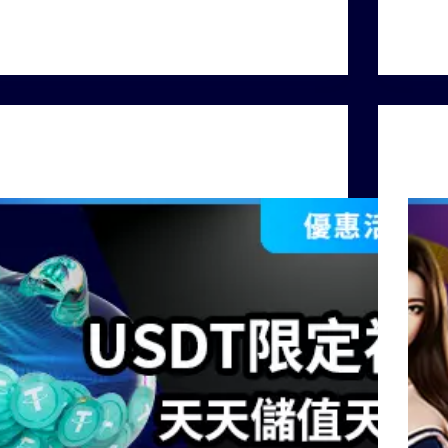
AT99逢9會員日是平台固定推出的會員專屬
AT
活…
限…
AT99 USDT儲值福利活動說明｜RSG雷神之鎚
AT9
玩家每日回饋解析
玩家