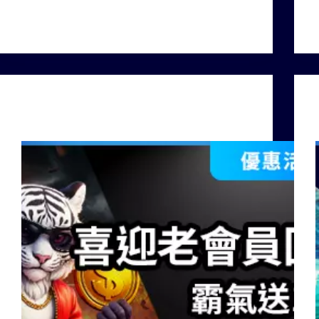
AT99不定期幸運彩金屬於平台回饋型優惠，
…
AT99老會員回歸回饋活動說明｜完成存款即
可領取最高1288獎勵