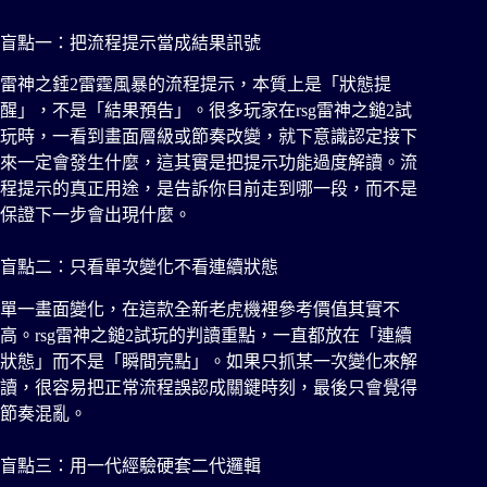
盲點一：把流程提示當成結果訊號
雷神之錘2雷霆風暴的流程提示，本質上是「狀態提
醒」，不是「結果預告」。很多玩家在rsg雷神之鎚2試
玩時，一看到畫面層級或節奏改變，就下意識認定接下
來一定會發生什麼，這其實是把提示功能過度解讀。流
程提示的真正用途，是告訴你目前走到哪一段，而不是
保證下一步會出現什麼。
盲點二：只看單次變化不看連續狀態
單一畫面變化，在這款全新老虎機裡參考價值其實不
高。rsg雷神之鎚2試玩的判讀重點，一直都放在「連續
狀態」而不是「瞬間亮點」。如果只抓某一次變化來解
讀，很容易把正常流程誤認成關鍵時刻，最後只會覺得
節奏混亂。
盲點三：用一代經驗硬套二代邏輯