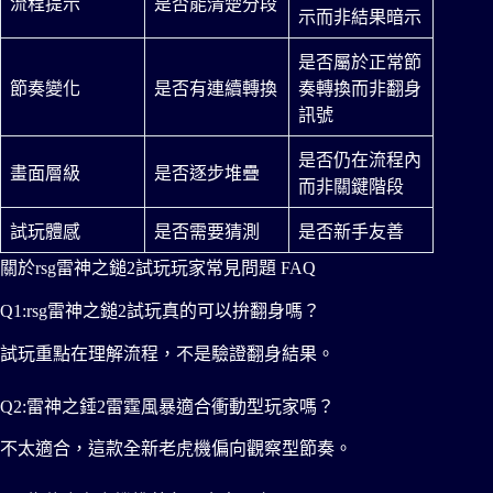
流程提示
是否能清楚分段
示而非結果暗示
是否屬於正常節
節奏變化
是否有連續轉換
奏轉換而非翻身
訊號
是否仍在流程內
畫面層級
是否逐步堆疊
而非關鍵階段
試玩體感
是否需要猜測
是否新手友善
關於rsg雷神之鎚2試玩玩家常見問題 FAQ
Q1:rsg雷神之鎚2試玩真的可以拚翻身嗎？
試玩重點在理解流程，不是驗證翻身結果。
Q2:雷神之錘2雷霆風暴適合衝動型玩家嗎？
不太適合，這款全新老虎機偏向觀察型節奏。