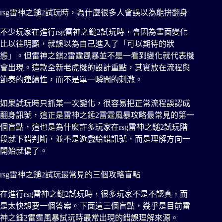
rsg雷神之鎚2試玩時，為什麼很多人會誤以為能拚翻身
不少玩家在進行rsg雷神之鎚2試玩時，會因為畫面變化
比以往明顯，就誤以為自己進入了「可以期待的狀
態」。但雷神之錤2雷霆風暴並不是一看到變化就代表機
會出現。這款全新老虎機的設計重點，其實放在流程與
節奏的連續性，而不是單一瞬間的刺激。
如果試玩時只抓某一次變化，很容易把正常流程誤認成
翻身訊號，這正是雷神之錘2雷霆風暴攻略最常見的第一
個盲點，這也是為什麼許多玩家在rsg雷神之鎚2試玩階
段就下錯判斷，並不是遊戲給錯訊號，而是理解方向一
開始就偏了。
rsg雷神之鎚2試玩最常見的三個攻略盲點
在進行rsg雷神之鎚2試玩時，很多玩家不是不認真，而
是太快想要一個答案。下面這三個盲點，幾乎是目前雷
神之錘2雷霆風暴試玩時最常出現的錯誤理解來源。