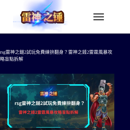
rsg雷神之鎚2試玩免費練拚翻身？雷神之錘2雷霆風暴攻
略盲點拆解