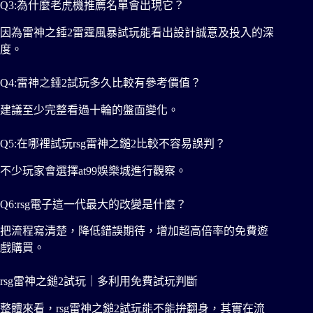
Q3:為什麼老虎機推薦名單會出現它？
因為雷神之錘2雷霆風暴試玩能看出設計誠意及投入的深
度。
Q4:雷神之錘2試玩多久比較有參考價值？
建議至少完整看過十輪的盤面變化。
Q5:在哪裡試玩rsg雷神之鎚2比較不容易誤判？
不少玩家會選擇at99娛樂城進行觀察。
Q6:rsg電子這一代最大的改變是什麼？
把流程寫清楚，降低錯誤期待，增加超高倍率的免費遊
戲購買。
rsg雷神之鎚2試玩｜多利用免費試玩判斷
整體來看，rsg雷神之鎚2試玩能不能拚翻身，其實在流