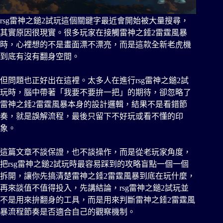
rsg雷神之鎚2試玩
這個關鍵字最近會開始被大量搜尋，
其實原因很現實。很多玩家在接觸雷神之錘2雷霆風暴
時，心裡想的不是畫面漂不漂亮，而是這款全新老虎機
到底有沒有翻身空間。
但問題也正好出在這裡。太多人在進行rsg雷神之鎚2試
玩時，腦中帶著「我要不要拚一把」的期待，卻忽略了
雷神之錘2雷霆風暴本身的設計邏輯，結果不是看錯節
奏，就是誤解流程，最後只留下不好玩或看不懂的印
象。
這篇文章不談保證，也不談操作，而是從老玩家角度，
把rsg雷神之鎚2試玩時最容易踩到的攻略盲點一個一個
拆開，讓你先搞清楚雷神之錘2雷霆風暴到底在玩什麼，
再來談值不值得投入，先講結論，rsg雷神之鎚2試玩並
不是用來拚翻身的工具，而是用來判斷雷神之錘2雷霆風
暴流程節奏是否適合自己的觀察機制。