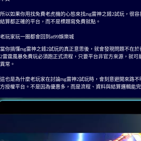
所以如果你用找免費老虎機的心態來找rsg雷神之錘2試玩，很
結算都正確的平台，而不是標題寫免費就點。
老玩家玩一圈都會回到at99娛樂城
當你搞懂rsg雷神之錘2試玩的真正意思後，就會發現問題不在
2雷霆風暴免費玩必須跑正式流程，只要平台非官方來源，就可
異常。
這也是為什麼老玩家在討論rsg雷神2試玩時，會刻意避開來路不明
方授權平台。不是因為優惠多，而是流程、資料與結算邏輯能完