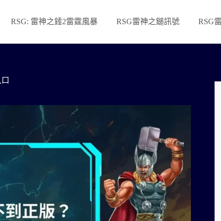
RSG: 雷神之錘2雷霆風暴
RSG雷神之鎚訊號
RSG
入口