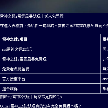
雷神之錘2雷霆風暴試玩｜懶人包整理
在進入表格前，先給你一句總結。雷神之錘2雷霆風暴免費玩不
雷神之錘2項目
雷
rsg雷神之錘2試玩
需
雷神之錘2雷霆風暴免費玩
非
免費老虎機差異
無
官方授權平台
at
適合族群
想
關於rsg雷神2試玩｜玩家常見問題QA
Q1:rsg雷神之錘2試玩真的沒有完全免費版本嗎？