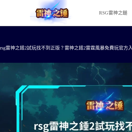
RSG雷神之鎚
rsg雷神之錘2試玩找不到正版？雷神之錘2雷霆風暴免費玩官方