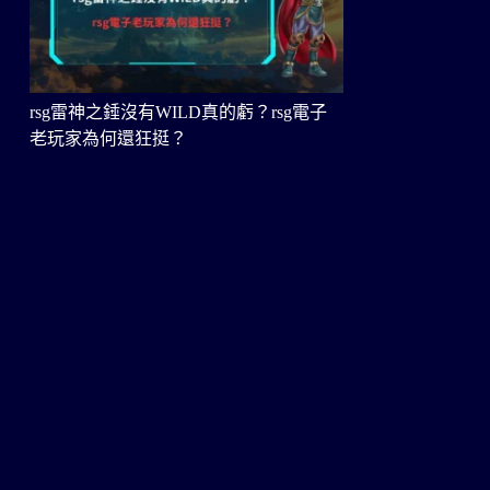
rsg雷神之錘沒有WILD真的虧？rsg電子
老玩家為何還狂挺？