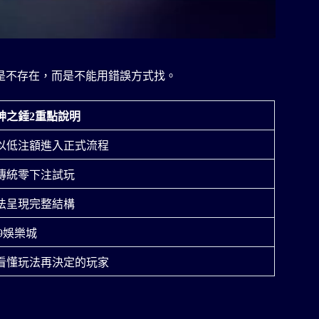
是不存在，而是不能用錯誤方式找。
神之錘2重點說明
以低注額進入正式流程
傳統零下注試玩
法呈現完整結構
99娛樂城
看懂玩法再決定的玩家