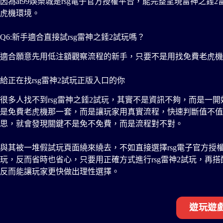
因為at99娛樂城是rsg電子官方授權平台，能完整呈現雷神之
虎機環境。
Q6:新手適合直接試rsg雷神之錘2試玩嗎？
適合願意先用低注額觀察流程的新手，只要不是用找免費老虎機
給正在找rsg雷神2試玩正版入口的你
很多人找不到rsg雷神之錘2試玩，其實不是資訊不夠，而是一
是免費老虎機那一套，而是讓玩家用真實流程，快速判斷值不值
思，就會發現關鍵不是免不免費，而是流程對不對。
與其被一堆假試玩頁面繞來繞去，不如直接選擇rsg電子官方
玩，反而省時也省心，只要用正確方式進行rsg雷神2試玩，再
反而能讓玩家更快做出理性選擇。
遊玩遊