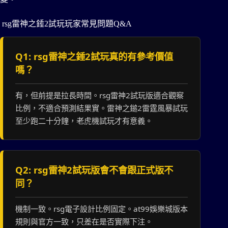
rsg雷神之錘2試玩玩家常見問題Q&A
Q1: rsg雷神之錘2試玩真的有參考價值
嗎？
有，但前提是拉長時間。rsg雷神2試玩版適合觀察
比例，不適合預測結果實。雷神之鎚2雷霆風暴試玩
至少跑二十分鐘，老虎機試玩才有意義。
Q2: rsg雷神2試玩版會不會跟正式版不
同？
機制一致。rsg電子設計比例固定。at99娛樂城版本
規則與官方一致，只差在是否實際下注。