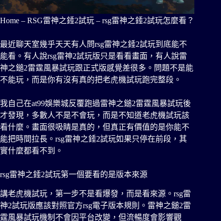
Home
–
RSG雷神之錘2試玩
–
rsg雷神之錘2試玩怎麼看？
最近聊天室幾乎天天有人問
rsg雷神之錘2
試玩到底能不
能看。有人說rsg雷神2試玩版只是看看畫面，有人說雷
神之鎚2雷霆風暴試玩跟正式版感覺差很多。問題不是能
不能玩，而是你有沒有真的把老虎機試玩跑完整段。
我自己在at99娛樂城反覆跑過雷神之鎚2雷霆風暴試玩後
才發現，多數人不是不會玩，而是不知道老虎機試玩該
看什麼。畫面很吸睛是真的，但真正有價值的是你能不
能把時間拉長。rsg雷神之錘2試玩如果只停在前段，其
實什麼都看不到。
rsg雷神之錘2試玩第一個要看的是版本來源
講老虎機試玩，第一步不是看爆發，而是看來源。rsg雷
神2試玩版應該對照官方rsg電子版本規則。雷神之鎚2雷
霆風暴試玩機制不會因平台改變，但流暢度會影響觀