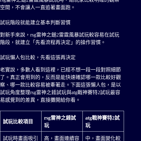
空間，不會讓人一直追著畫面跑。
試玩階段就能建立基本判斷習慣
對新手來說，rsg雷神之鎚2雷霆風暴試玩較容易在試玩
階段，就建立「先看流程再決定」的操作習慣。
試玩懶人包比較，先看這張再決定
老實說，多數人看到這裡，已經不想一段一段對照細節
了。真正會用到的，反而是能快速確認哪一款比較好觀
察、哪一款比較容易被牽著走。下面這張懶人包，是以
試玩角度整理rsg雷神之錘試玩與atg戰神賽特2試玩最容
易感覺到的差異，直接攤開給你看。
rsg
雷神之錘試
atg
戰神賽特
2
試
試玩比較項目
玩
玩
試玩時畫面吸引
高，畫面連續容
中，畫面變化較