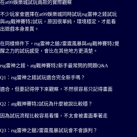
在at99娛樂城試玩兩款的實際觀察
不少玩家會選擇在at99娛樂城同時試玩rsg雷神之錘試玩
與atg戰神賽特2試玩，原因很單純，環境穩定，才能看
出遊戲本身差異。
在同樣條件下，rsg雷神之鎚2雷霆風暴與atg戰神賽特2覺
醒之力的試玩感受，會比在其他地方更清楚。
rsg雷神之錘、atg戰神賽特2新手最常問的問題Q&A
Q1：rsg雷神之錘試玩適合完全新手嗎？
適合，但要記得停下來觀察，不然很容易只記得畫面
Q2：atg戰神賽特2試玩為什麼被說比較穩？
因為試玩流程比較容易看懂，不太會被畫面牽著走
Q3：rsg雷神之鎚2雷霆風暴試玩會不會誤判？