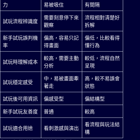
力
易被吸住
有間隔
需要刻意停下來
流程相對清楚好
試玩流程辨識度
觀察
拆解
新手試玩誤判機
偏高，容易只記
偏低，比較看得
率
得畫面
懂行為
較高，需要主動
較低，流程自然
試玩時理解成本
分析
呈現
中，易被畫面牽
高，較不易誤會
試玩穩定感受
著走
狀態
試玩後可用資訊
偏感受型
偏結構型
新手試玩友善度
普通
較高
看流程與玩法結
試玩適合用途
看刺激感與演出
構