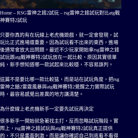
Home
–
RSG雷神之錘2試玩
–
rsg雷神之錘試玩對比atg戰
神賽特2試玩
只要你真的有在玩線上老虎機遊戲，就一定會發現，試
玩比正式進場還重要。因為試玩看不出來的東西，進場
後通常會放大出問題。最近不少玩家開始拿
rsg雷神之錘
試玩
跟atg戰神賽特2試玩放在一起比較，原因其實很單
純，新手想知道哪一款試起來比較穩，不容易誤判。
這篇不是要比哪一款比較猛，而是站在試玩角度，把rsg
雷神之鎚2雷霆風暴與atg戰神賽特2覺醒之力實際試玩
時，最容易感覺出差異的地方講清楚。
為什麼線上老虎機新手一定要先試玩再決定
很多新手一開始就急著找主打，反而忽略試玩階段。實
際上，rsg雷神之錘試玩與atg戰神賽特2試玩真正提供
的，不只是畫面刺激，而是讓你確認自己到底看不看得