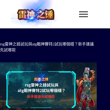
rsg雷神之錘試玩與atg戰神賽特2試玩哪個穩？新手建議
先試哪款