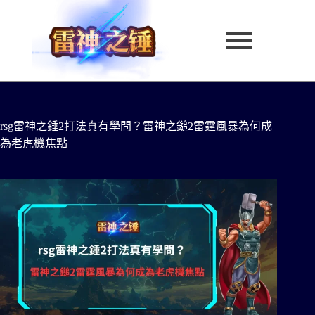
rsg雷神之錘2打法真有學問？雷神之鎚2雷霆風暴為何成
為老虎機焦點