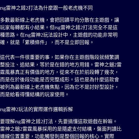
rsg雷神之錘2打法為什麼跟一般老虎機不同
多數最新線上老虎機，會把回饋平均分散在主遊戲，讓
玩家每轉都有小結果。但rsg雷神之錘2打法完全不是這
種思路。在rsg雷神2玩法設計中，主遊戲的功能非常明
確，就是「累積條件」，而不是立即回報。
這代表一件很重要的事，如果你在主遊戲階段就頻繁調
整投注、追結果，等於是在錯的地方用錢。雷神之鎚2雷
霆風暴真正有價值的地方，從來不在於前段轉了幾次，
而是在於後段功能是否完整成形。這也是為什麼這款會
被列為最新線上老虎機焦點，因為它不是討好型設計，
而是給看得懂結構的玩家使用。
rsg雷神2玩法的實際運作邏輯拆解
要理解rsg雷神之錘2打法，先要搞懂這款遊戲在幹嘛。
雷神之鎚2雷霆風暴採用的是隨處支付結構，盤面判讀比
連線位置重要，功能觸發則是整個回報的核心。實際