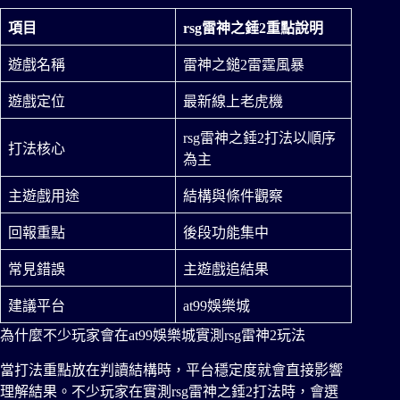
項目
rsg雷神之錘2重點說明
遊戲名稱
雷神之鎚2雷霆風暴
遊戲定位
最新線上老虎機
rsg雷神之錘2打法以順序
打法核心
為主
主遊戲用途
結構與條件觀察
回報重點
後段功能集中
常見錯誤
主遊戲追結果
建議平台
at99娛樂城
為什麼不少玩家會在at99娛樂城實測rsg雷神2玩法
當打法重點放在判讀結構時，平台穩定度就會直接影響
理解結果。不少玩家在實測rsg雷神之錘2打法時，會選