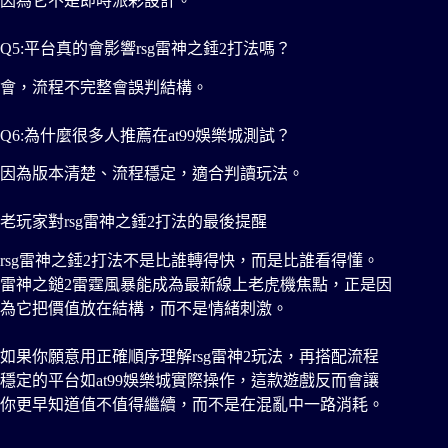
因為它不是即時派彩設計。
Q5:平台真的會影響rsg雷神之錘2打法嗎？
會，流程不完整會誤判結構。
Q6:為什麼很多人推薦在at99娛樂城測試？
因為版本清楚、流程穩定，適合判讀玩法。
老玩家對rsg雷神之錘2打法的最後提醒
rsg雷神之錘2打法不是比誰轉得快，而是比誰看得懂。
雷神之鎚2雷霆風暴能成為最新線上老虎機焦點，正是因
為它把價值放在結構，而不是情緒刺激。
如果你願意用正確順序理解rsg雷神2玩法，再搭配流程
穩定的平台如at99娛樂城實際操作，這款遊戲反而會讓
你更早知道值不值得繼續，而不是在混亂中一路消耗。