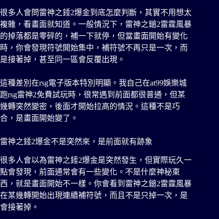
很多人會問雷神之錘2爆金到底怎麼判斷，其實不用想太
複雜，看畫面就知道。一般情況下，雷神之鎚2雷霆風暴
的掉落都是零碎的，補一下就停，但當畫面開始有變化
時，你會發現符號開始集中，補符號不再只是一次，而
是接著掉，甚至同一區會反覆出現。
這種差別在rsg電子版本特別明顯。我自己在at99娛樂城
跑rsg雷神2免費試玩時，很常遇到前面都很普通，但某
幾轉突然變密，後面才開始拉高的情況。這種不是巧
合，是畫面開始變了。
雷神之錘2爆金不是突然來，是前面就有跡象
很多人會以為雷神之錘2爆金是突然發生，但實際玩久一
點會發現，前面通常會有一些變化。不是什麼神秘東
西，就是畫面開始不一樣。你會看到雷神之鎚2雷霆風暴
在某幾轉開始出現連續補符號，而且不是只掉一次，是
會接著掉。