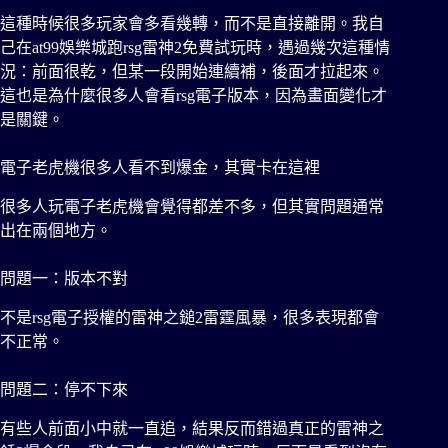
這種時候很多玩家會多看幾轉，而不是直接離開。我自
己在at99娛樂城跑rsg雷神2免費試玩時，遇過幾次這種情
況：前面很乾，但某一段開始連續補，後面才拉起來。
這也是為什麼很多人會看rsg電子版本，因為畫面變化才
是關鍵。
電子老虎機很多人看不到爆金，其實卡在這裡
很多人玩電子老虎機會覺得都差不多，但其實問題通常
出在兩個地方。
問題一：版本不對
不是rsg電子授權的雷神之鎚2雷霆風暴，很多表現都會
不正常。
問題二：停不下來
有些人前面小中就一直追，結果反而錯過真正的雷神之