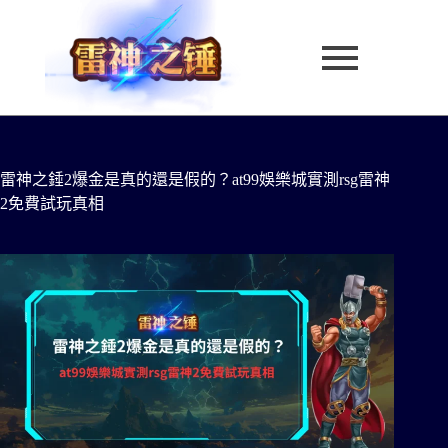
雷神之錘2爆金是真的還是假的？at99娛樂城實測rsg雷神
2免費試玩真相