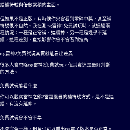
續補符號與倍數累積的畫面。
但如果不是正版，有時候你只會看到零碎中獎，甚至補
符號很不自然。我在測rsg雷神2免費試玩時，就遇過兩
種情況：一種是正常補、連續掉、另一種是幾乎不延
續，這種差別，直接影響你會不會看到拉高。
rsg雷神2免費試玩其實就能看出差異
很多人會忽略rsg雷神2免費試玩，但其實這是最好判斷
的方法。
免費試玩能看什麼
你可以觀察雷神之鎚2雷霆風暴的補符號方式，是不是連
續、有沒有延伸。
免費試玩會不會不準
不會完全一樣，但至少可以看出rsg電子版本是否正常。