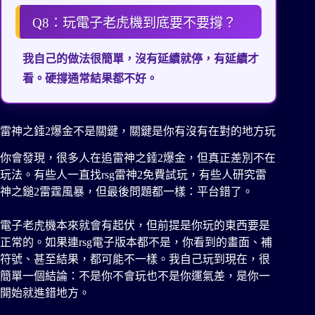
Q8：玩電子老虎機到底要不要撐？
我自己的做法很簡單，沒有延續就停，有延續才
看。硬撐通常結果都不好。
雷神之錘2爆金不是關鍵，關鍵是你有沒有在對的地方玩
你會發現，很多人在追雷神之錘2爆金，但真正差別不在
玩法。有些人一直找rsg雷神2免費試玩，有些人研究雷
神之鎚2雷霆風暴，但最後問題都一樣：平台錯了。
電子老虎機本來就會有起伏，但前提是你玩的東西要是
正常的。如果連rsg電子版本都不是，你看到的畫面、補
符號、甚至結果，都可能不一樣。我自己玩到現在，很
簡單一個結論：不是你不會玩也不是你運氣差，是你一
開始就進錯地方。