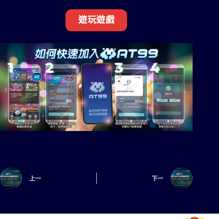
遊玩遊戲
上一
下一