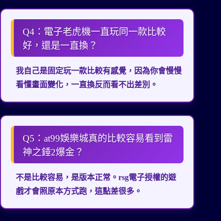
Q4：電子老虎機一直玩同一款比較
好，還是一直換？
我自己是固定玩一款比較有感覺，因為你會慢慢
看懂畫面變化，一直換反而看不出差別。
Q5：at99娛樂城真的比較容易看到雷
神之錘2爆金？
不是比較容易，是版本正常。rsg電子授權的遊
戲才會照原本方式跑，這點差很多。